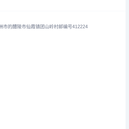
洲市的醴陵市仙霞镇团山岭村邮编号412224