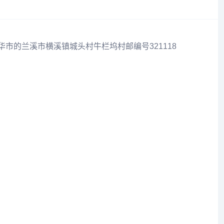
华市的兰溪市横溪镇城头村牛栏坞村邮编号321118