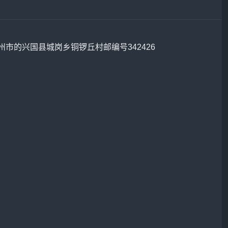
州市的兴国县城岗乡铜锣丘村邮编号342426