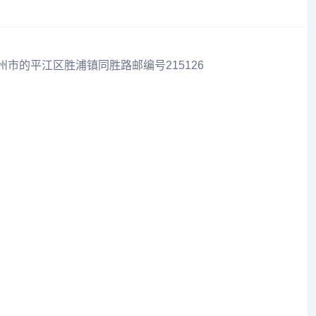
州市的平江区胜浦镇同胜路邮编号215126