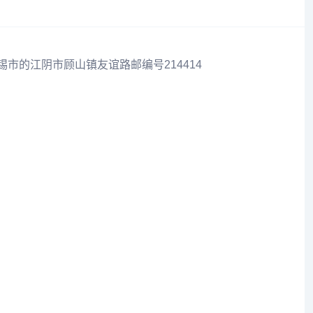
锡市的江阴市顾山镇友谊路邮编号214414