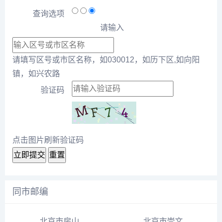
查询选项
请输入
请填写区号或市区名称，如030012，如历下区,如向阳
镇，如兴农路
验证码
点击图片刷新验证码
立即提交
重置
同市邮编
北京市房山区霞云岭乡庄户台村邮编号102421
北京市崇文区幸福大街2-64(双号)邮编号100061