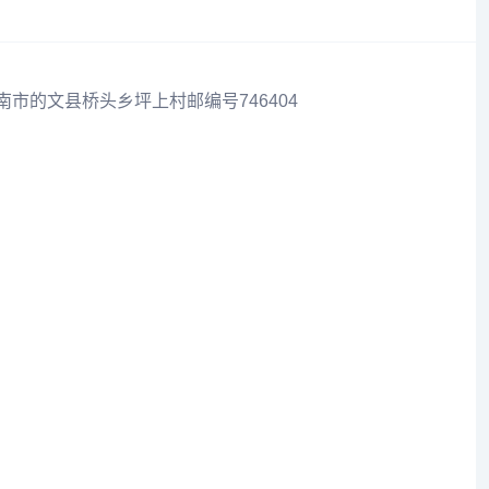
南市的文县桥头乡坪上村邮编号746404