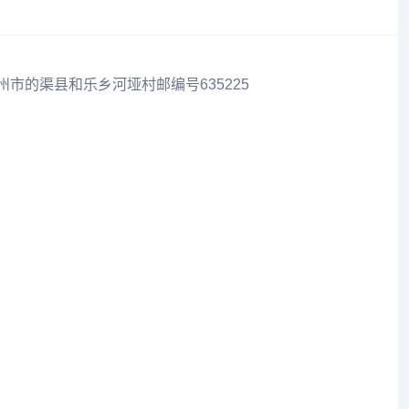
州市的渠县和乐乡河垭村邮编号635225