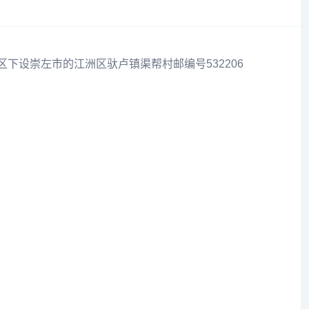
区下设崇左市的江洲区驮卢镇渠帮村邮编号532206